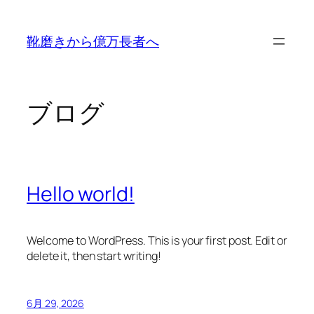
内
容
靴磨きから億万長者へ
を
ス
キ
ッ
ブログ
プ
Hello world!
Welcome to WordPress. This is your first post. Edit or
delete it, then start writing!
6月 29, 2026